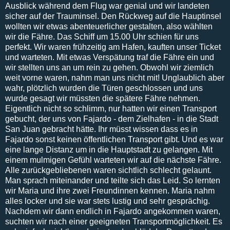
Ausblick während dem Flug war genial und wir landeten
sicher auf der Trauminsel. Den Rückweg auf die Hauptinsel
wollten wir etwas abenteuerlicher gestalten, also wählten
wir die Fähre. Das Schiff um 15.00 Uhr schien für uns
perfekt. Wir waren frühzeitig am Hafen, kauften unser Ticket
und warteten. Mit etwas Verspätung traf die Fähre ein und
wir stellten uns an um rein zu gehen. Obwohl wir ziemlich
weit vorne waren, nahm man uns nicht mit! Unglaublich aber
wahr, plötzlich wurden die Türen geschlossen und uns
wurde gesagt wir müssten die spätere Fähre nehmen.
Eigentlich nicht so schlimm, nur hatten wir einen Transport
gebucht, der uns von Fajardo - dem Zielhafen - in die Stadt
San Juan gebracht hätte. Ihr müsst wissen dass es in
Fajardo sonst keinen öffentlichen Transport gibt. Und es war
eine lange Distanz um in die Hauptstadt zu gelangen. Mit
einem mulmigen Gefühl warteten wir auf die nächste Fähre.
Alle zurückgebliebenen waren sichtlich schlecht gelaunt.
Man sprach miteinander und teilte sich das Leid. So lernten
wir Maria und ihre zwei Freundinnen kennen. Maria nahm
alles locker und sie war stets lustig und sehr gesprächig.
Nachdem wir dann endlich in Fajardo angekommen waren,
suchten wir nach einer geeigneten Transportmöglichkeit. Es