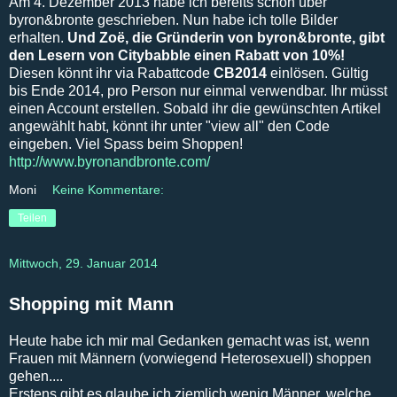
Am 4. Dezember 2013 habe ich bereits schon über
byron&bronte geschrieben. Nun habe ich tolle Bilder
erhalten.
Und Zoë, die Gründerin von byron&bronte, gibt
den Lesern von Citybabble einen Rabatt von 10%!
Diesen könnt ihr via Rabattcode
CB2014
einlösen. Gültig
bis Ende 2014, pro Person nur einmal verwendbar. Ihr müsst
einen Account erstellen. Sobald ihr die gewünschten Artikel
angewählt habt, könnt ihr unter "view all" den Code
eingeben. Viel Spass beim Shoppen!
http://www.byronandbronte.com/
Moni
Keine Kommentare:
Teilen
Mittwoch, 29. Januar 2014
Shopping mit Mann
Heute habe ich mir mal Gedanken gemacht was ist, wenn
Frauen mit Männern (vorwiegend Heterosexuell) shoppen
gehen....
Erstens gibt es glaube ich ziemlich wenig Männer, welche