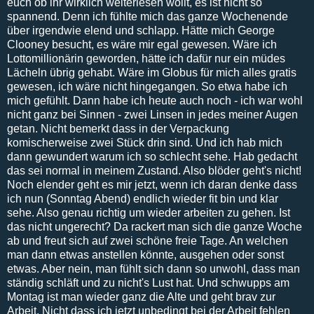
euch ob ihr wirklich weiterlesen wollt, es ist nicht so
spannend. Denn ich fühlte mich das ganze Wochenende
über irgendwie elend und schlapp. Hätte mich George
Clooney besucht, es wäre mir egal gewesen. Wäre ich
Lottomillionärin geworden, hätte ich dafür nur ein müdes
Lächeln übrig gehabt. Wäre im Globus für mich alles gratis
gewesen, ich wäre nicht hingegangen. So etwa habe ich
mich gefühlt. Dann habe ich heute auch noch - ich war wohl
nicht ganz bei Sinnen - zwei Linsen in jedes meiner Augen
getan. Nicht bemerkt dass in der Verpackung
komischerweise zwei Stück drin sind. Und ich hab mich
dann gewundert warum ich so schlecht sehe. Hab gedacht
das sei normal in meinem Zustand. Also blöder geht's nicht!
Noch elender geht es mir jetzt, wenn ich daran denke dass
ich nun (Sonntag Abend) endlich wieder fit bin und klar
sehe. Also genau richtig um wieder arbeiten zu gehen. Ist
das nicht ungerecht? Da rackert man sich die ganze Woche
ab und freut sich auf zwei schöne freie Tage. An welchen
man dann etwas anstellen könnte, ausgehen oder sonst
etwas. Aber nein, man fühlt sich dann so unwohl, dass man
ständig schläft und zu nicht's Lust hat. Und schwupps am
Montag ist man wieder ganz die Alte und geht brav zur
Arbeit. Nicht dass ich jetzt unbedingt bei der Arbeit fehlen