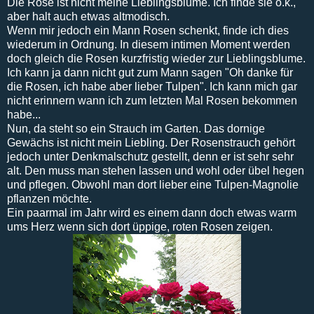
Die Rose ist nicht meine Lieblingsblume. Ich finde sie o.k.,
aber halt auch etwas altmodisch.
Wenn mir jedoch ein Mann Rosen schenkt, finde ich dies
wiederum in Ordnung. In diesem intimen Moment werden
doch gleich die Rosen kurzfristig wieder zur Lieblingsblume.
Ich kann ja dann nicht gut zum Mann sagen "Oh danke für
die Rosen, ich habe aber lieber Tulpen". Ich kann mich gar
nicht erinnern wann ich zum letzten Mal Rosen bekommen
habe...
Nun, da steht so ein Strauch im Garten. Das dornige
Gewächs ist nicht mein Liebling. Der Rosenstrauch gehört
jedoch unter Denkmalschutz gestellt, denn er ist sehr sehr
alt. Den muss man stehen lassen und wohl oder übel hegen
und pflegen. Obwohl man dort lieber eine Tulpen-Magnolie
pflanzen möchte.
Ein paarmal im Jahr wird es einem dann doch etwas warm
ums Herz wenn sich dort üppige, roten Rosen zeigen.