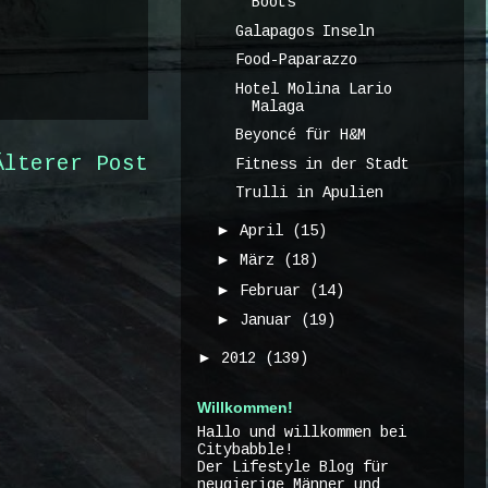
Boots
Galapagos Inseln
Food-Paparazzo
Hotel Molina Lario
Malaga
Beyoncé für H&M
Älterer Post
Fitness in der Stadt
Trulli in Apulien
►
April
(15)
►
März
(18)
►
Februar
(14)
►
Januar
(19)
►
2012
(139)
Willkommen!
Hallo und willkommen bei
Citybabble!
Der Lifestyle Blog für
neugierige Männer und