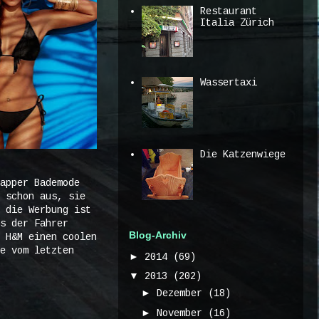
Restaurant
Italia Zürich
Wassertaxi
Die Katzenwiege
apper Bademode
 schon aus, sie
 die Werbung ist
s der Fahrer
Blog-Archiv
 H&M einen coolen
e vom letzten
►
2014
(69)
▼
2013
(202)
►
Dezember
(18)
►
November
(16)