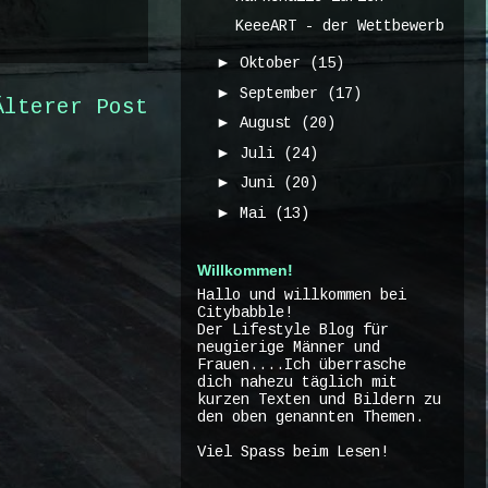
KeeeART - der Wettbewerb
►
Oktober
(15)
►
September
(17)
Älterer Post
►
August
(20)
►
Juli
(24)
►
Juni
(20)
►
Mai
(13)
Willkommen!
Hallo und willkommen bei
Citybabble!
Der Lifestyle Blog für
neugierige Männer und
Frauen....Ich überrasche
dich nahezu täglich mit
kurzen Texten und Bildern zu
den oben genannten Themen.
Viel Spass beim Lesen!