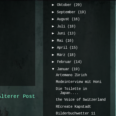
►
Oktober
(20)
►
September
(19)
►
August
(16)
►
Juli
(18)
►
Juni
(13)
►
Mai
(16)
►
April
(15)
►
März
(18)
►
Februar
(14)
▼
Januar
(19)
Artemano Zürich
Modeinterview mit Honi
Die Toilette in
Japan....
Älterer Post
the Voice of Switzerland
REcreate Kapstadt
Bilderbuchwetter 11