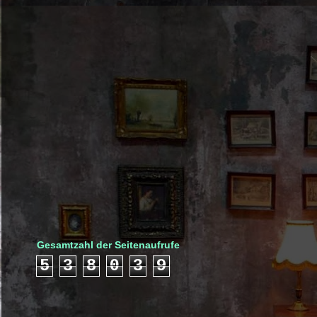
Gesamtzahl der Seitenaufrufe
5
3
8
0
3
9