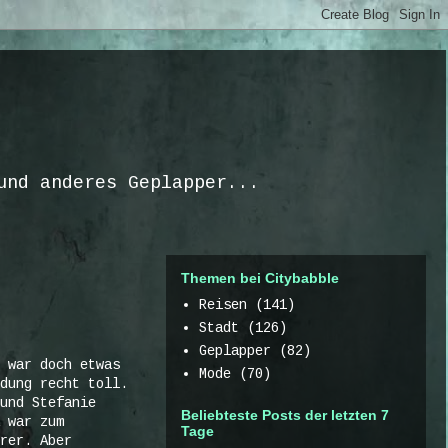
und anderes Geplapper...
Themen bei Citybabble
Reisen
(141)
Stadt
(126)
Geplapper
(82)
 war doch etwas
Mode
(70)
dung recht toll.
und Stefanie
Beliebteste Posts der letzten 7
 war zum
Tage
rer. Aber