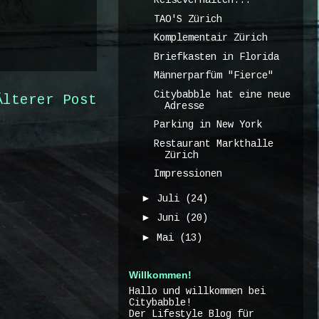
Reiseverhalten...
TAO'S Zürich
Komplementair Zürich
Briefkasten in Florida
Männerparfüm "Fierce"
Citybabble hat eine neue
Älterer Post
Adresse
Parking in New York
Restaurant Markthalle
Zürich
Impressionen
►
Juli
(24)
►
Juni
(20)
►
Mai
(13)
Willkommen!
Hallo und willkommen bei
Citybabble!
Der Lifestyle Blog für